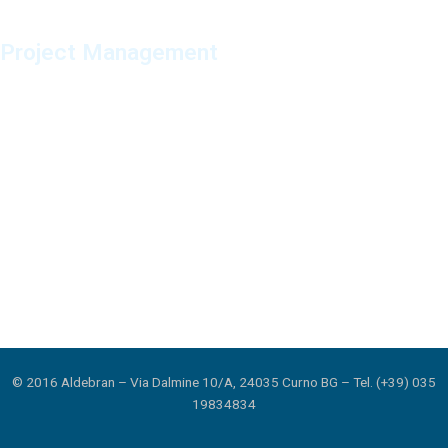
luoghi di lavoro.
Project Management
Impostazione, pianificazione e monitoraggio progetti
Industria 4.0 /5.0
Fabbrica connessa e intelligente
AI
Intelligenza Artificiale per l’Industria
© 2016 Aldebran – Via Dalmine 10/A, 24035 Curno BG – Tel. (+39) 035
19834834